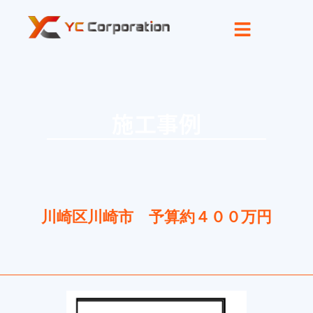
内
容
を
ス
キ
ッ
施工事例
プ
川崎区川崎市 予算約４００万円